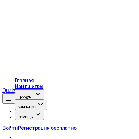
Главная
Найти игры
Q
u
ai
z
e
Продукт
Компания
Помощь
Войти
Регистрация бесплатно