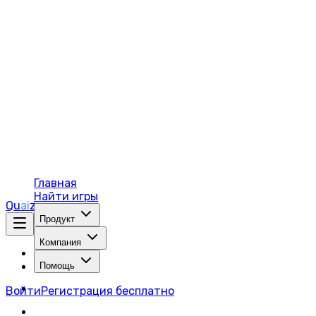
Главная
Найти игры
Q
u
ai
z
e
Продукт
Компания
Помощь
Войти
Регистрация бесплатно