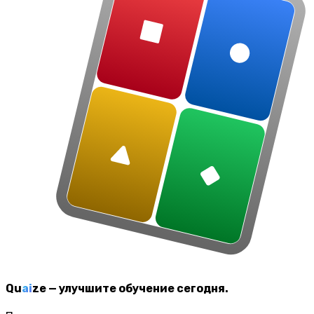
Q
u
ai
z
e
—
улучшите обучение сегодня.