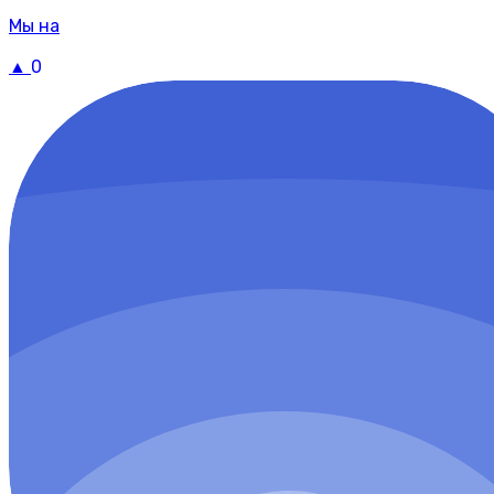
Мы на
▲
0