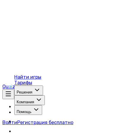
Найти игры
Тарифы
Q
u
ai
z
e
Решения
Компания
Помощь
Войти
Регистрация бесплатно